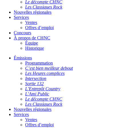
Le décompte CHNC
Les Classiques Rock
Nouvelles régionales
Services
Ventes
Offres d’emploi
Concours
À propos de CHNC
Équipe
Historique
Émissions
Programmation
C’est bien meilleur debout
Les Heures complices
Intersection
Sortie 132
L’Entrepôt Country
L’Ami Public
Le décompte CHNC
Les Classiques Rock
Nouvelles régionales
Services
Ventes
Offres d’emploi