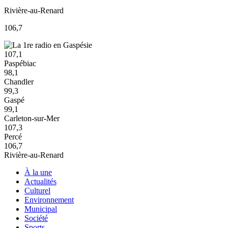
Rivière-au-Renard
106,7
107,1
Paspébiac
98,1
Chandler
99,3
Gaspé
99,1
Carleton-sur-Mer
107,3
Percé
106,7
Rivière-au-Renard
À la une
Actualités
Culturel
Environnement
Municipal
Société
Sports