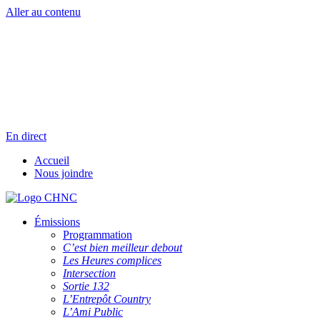
Aller au contenu
Radio en direct
Pause
Liste des dernières chansons
En direct
Accueil
Nous joindre
Émissions
Programmation
C’est bien meilleur debout
Les Heures complices
Intersection
Sortie 132
L’Entrepôt Country
L’Ami Public