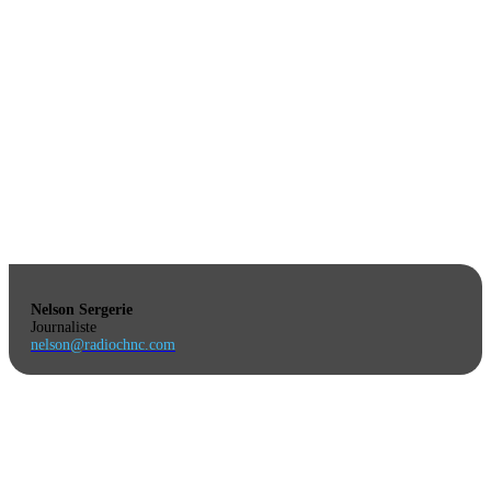
Nelson Sergerie
Journaliste
nelson@radiochnc.com