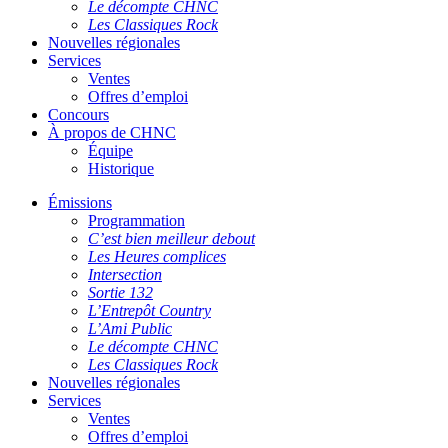
Le décompte CHNC
Les Classiques Rock
Nouvelles régionales
Services
Ventes
Offres d’emploi
Concours
À propos de CHNC
Équipe
Historique
Émissions
Programmation
C’est bien meilleur debout
Les Heures complices
Intersection
Sortie 132
L’Entrepôt Country
L’Ami Public
Le décompte CHNC
Les Classiques Rock
Nouvelles régionales
Services
Ventes
Offres d’emploi