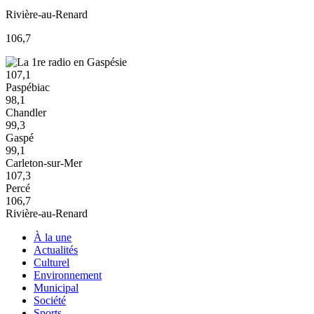
Rivière-au-Renard
106,7
107,1
Paspébiac
98,1
Chandler
99,3
Gaspé
99,1
Carleton-sur-Mer
107,3
Percé
106,7
Rivière-au-Renard
À la une
Actualités
Culturel
Environnement
Municipal
Société
Sports