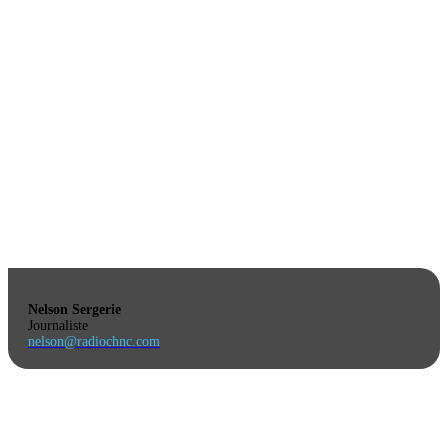
Nelson Sergerie
Journaliste
nelson@radiochnc.com