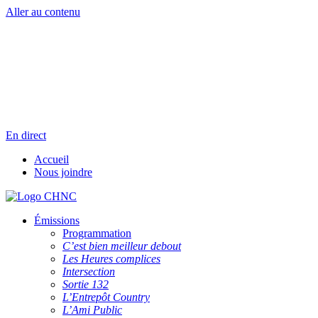
Aller au contenu
Radio en direct
Pause
Liste des dernières chansons
En direct
Accueil
Nous joindre
Émissions
Programmation
C’est bien meilleur debout
Les Heures complices
Intersection
Sortie 132
L’Entrepôt Country
L’Ami Public