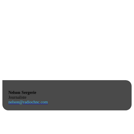
Nelson Sergerie
Journaliste
nelson@radiochnc.com