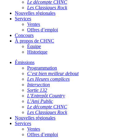
Le décompte CHNC
Les Classiques Rock
Nouvelles régionales
Services
Ventes
Offres d’emploi
Concours
À propos de CHNC
Équipe
Historique
Émissions
Programmation
C’est bien meilleur debout
Les Heures complices
Intersection
Sortie 132
L’Entrepôt Country
L’Ami Public
Le décompte CHNC
Les Classiques Rock
Nouvelles régionales
Services
Ventes
Offres d’emploi