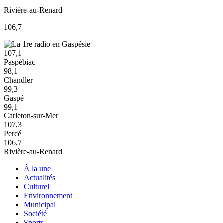
Rivière-au-Renard
106,7
107,1
Paspébiac
98,1
Chandler
99,3
Gaspé
99,1
Carleton-sur-Mer
107,3
Percé
106,7
Rivière-au-Renard
À la une
Actualités
Culturel
Environnement
Municipal
Société
Sports