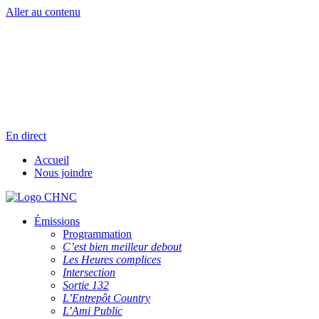
Aller au contenu
Radio en direct
Pause
Liste des dernières chansons
En direct
Accueil
Nous joindre
Émissions
Programmation
C’est bien meilleur debout
Les Heures complices
Intersection
Sortie 132
L’Entrepôt Country
L’Ami Public