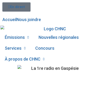
En direct
Accueil
Nous joindre
Émissions
Nouvelles régionales
Services
Concours
À propos de CHNC
107,1
VERS UNE NOUVELLE
Paspébiac
UNITÉ D’URGENCE À