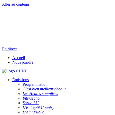
Aller au contenu
Radio en direct
Pause
Liste des dernières chansons
En direct
Accueil
Nous joindre
Émissions
Programmation
C’est bien meilleur debout
Les Heures complices
Intersection
Sortie 132
L’Entrepôt Country
L’Ami Public