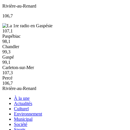
Rivière-au-Renard
106,7
107,1
Paspébiac
98,1
Chandler
99,3
Gaspé
99,1
Carleton-sur-Mer
107,3
Percé
106,7
Rivière-au-Renard
À la une
Actualités
Culturel
Environnement
Municipal
Société
Sports