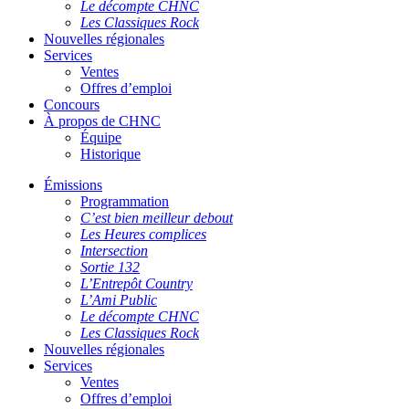
Le décompte CHNC
Les Classiques Rock
Nouvelles régionales
Services
Ventes
Offres d’emploi
Concours
À propos de CHNC
Équipe
Historique
Émissions
Programmation
C’est bien meilleur debout
Les Heures complices
Intersection
Sortie 132
L’Entrepôt Country
L’Ami Public
Le décompte CHNC
Les Classiques Rock
Nouvelles régionales
Services
Ventes
Offres d’emploi