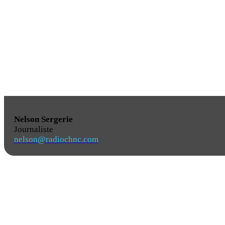
Nelson Sergerie
Journaliste
nelson@radiochnc.com