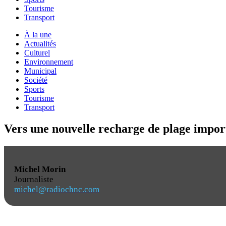
Tourisme
Transport
À la une
Actualités
Culturel
Environnement
Municipal
Société
Sports
Tourisme
Transport
Vers une nouvelle recharge de plage impor
Michel Morin
Journaliste
michel@radiochnc.com