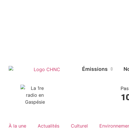
Liste des dernières chansons
Émissions
No
Pas
1
À la une
Actualités
Culturel
Environneme