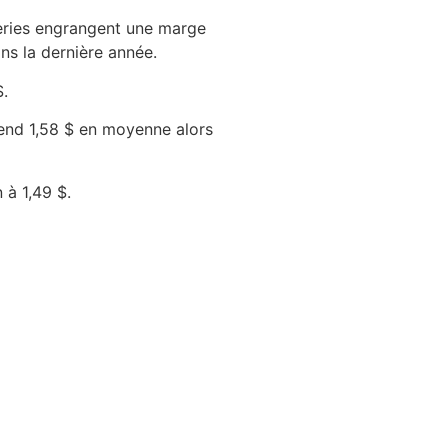
eries engrangent une marge
ns la dernière année.
$.
vend 1,58 $ en moyenne alors
n à 1,49 $.