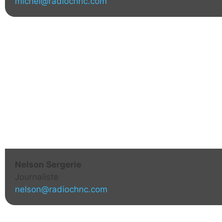
michel@radiochnc.com
Nelson Sergerie
Journaliste
nelson@radiochnc.com