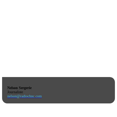
Nelson Sergerie
Journaliste
nelson@radiochnc.com