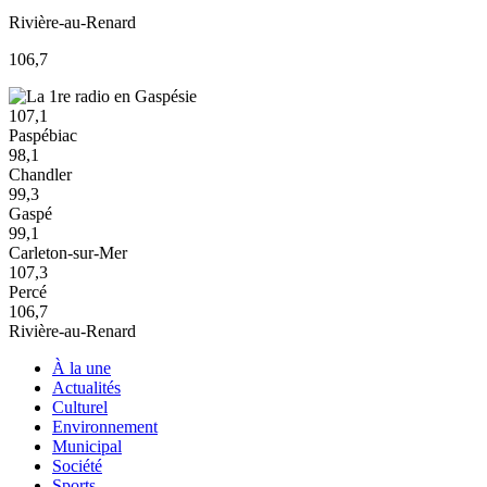
Rivière-au-Renard
106,7
107,1
Paspébiac
98,1
Chandler
99,3
Gaspé
99,1
Carleton-sur-Mer
107,3
Percé
106,7
Rivière-au-Renard
À la une
Actualités
Culturel
Environnement
Municipal
Société
Sports