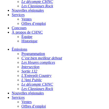
Le décompte CHNC
Les Classiques Rock
Nouvelles régionales
Services
Ventes
Offres d’emploi
Concours
À propos de CHNC
Équipe
Historique
Émissions
Programmation
C’est bien meilleur debout
Les Heures complices
Intersection
Sortie 132
L’Entrepôt Country
L’Ami Public
Le décompte CHNC
Les Classiques Rock
Nouvelles régionales
Services
Ventes
Offres d’emploi