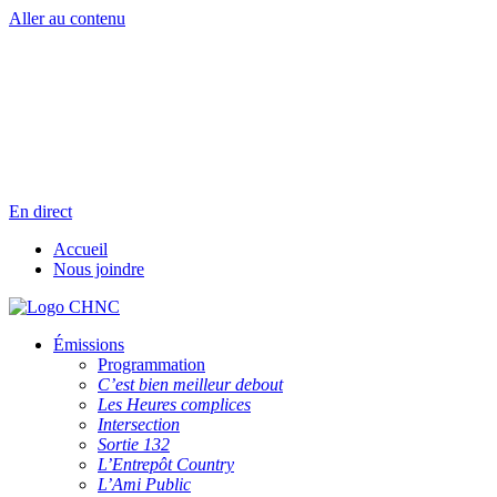
Aller au contenu
Radio en direct
Pause
Liste des dernières chansons
En direct
Accueil
Nous joindre
Émissions
Programmation
C’est bien meilleur debout
Les Heures complices
Intersection
Sortie 132
L’Entrepôt Country
L’Ami Public