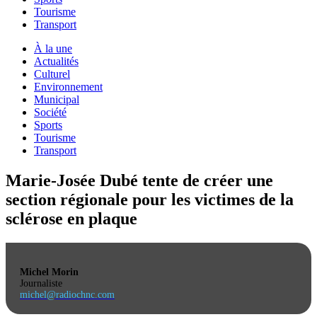
Tourisme
Transport
À la une
Actualités
Culturel
Environnement
Municipal
Société
Sports
Tourisme
Transport
Marie-Josée Dubé tente de créer une
section régionale pour les victimes de la
sclérose en plaque
Michel Morin
Journaliste
michel@radiochnc.com