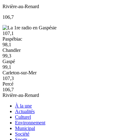
Rivière-au-Renard
106,7
107,1
Paspébiac
98,1
Chandler
99,3
Gaspé
99,1
Carleton-sur-Mer
107,3
Percé
106,7
Rivière-au-Renard
À la une
Actualités
Culturel
Environnement
Municipal
Société
Sports