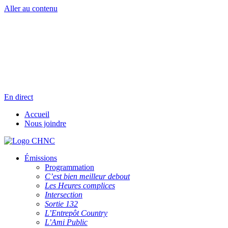
Aller au contenu
Radio en direct
Pause
Liste des dernières chansons
En direct
Accueil
Nous joindre
Émissions
Programmation
C’est bien meilleur debout
Les Heures complices
Intersection
Sortie 132
L’Entrepôt Country
L’Ami Public