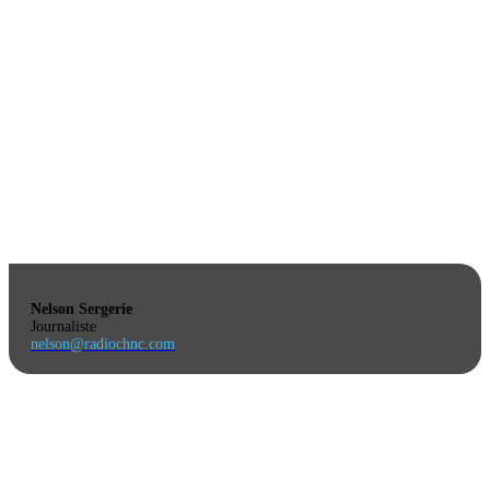
Nelson Sergerie
Journaliste
nelson@radiochnc.com