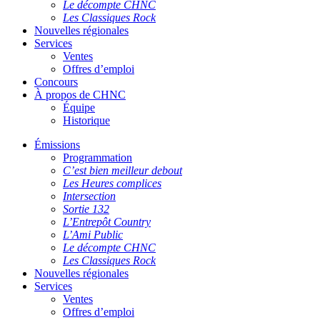
Le décompte CHNC
Les Classiques Rock
Nouvelles régionales
Services
Ventes
Offres d’emploi
Concours
À propos de CHNC
Équipe
Historique
Émissions
Programmation
C’est bien meilleur debout
Les Heures complices
Intersection
Sortie 132
L’Entrepôt Country
L’Ami Public
Le décompte CHNC
Les Classiques Rock
Nouvelles régionales
Services
Ventes
Offres d’emploi