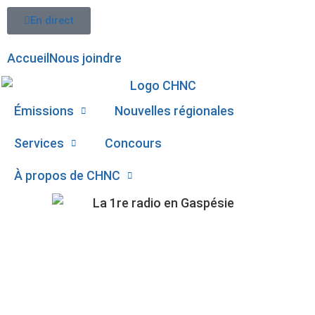
En direct
Accueil
Nous joindre
Émissions
Nouvelles régionales
Services
Concours
À propos de CHNC
107,1
CHANDLER PRÉSENTE
Paspébiac
UNE PREMIÈRE IDÉE