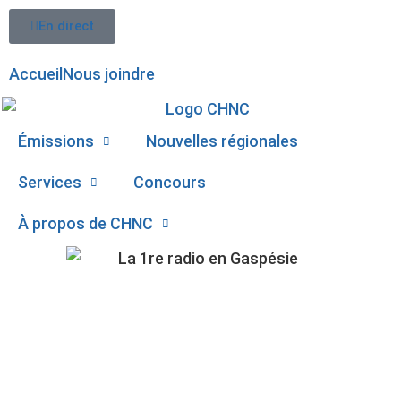
En direct
Accueil
Nous joindre
Émissions
Nouvelles régionales
Services
Concours
À propos de CHNC
107,1
RASSEMBLEMENT
Paspébiac
POUR RÉCLAMER UNE