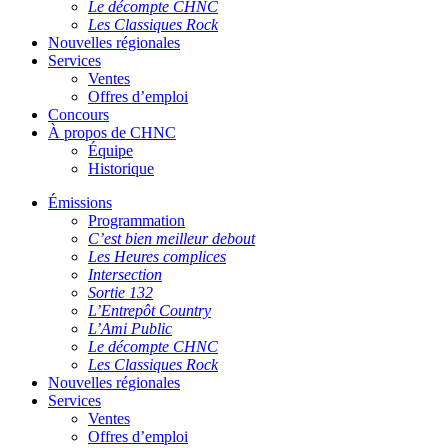
Le décompte CHNC
Les Classiques Rock
Nouvelles régionales
Services
Ventes
Offres d’emploi
Concours
À propos de CHNC
Équipe
Historique
Émissions
Programmation
C’est bien meilleur debout
Les Heures complices
Intersection
Sortie 132
L’Entrepôt Country
L’Ami Public
Le décompte CHNC
Les Classiques Rock
Nouvelles régionales
Services
Ventes
Offres d’emploi