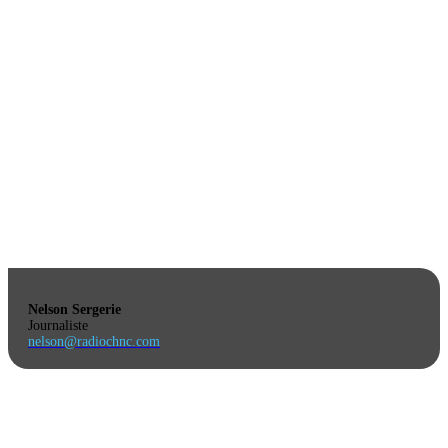
Nelson Sergerie
Journaliste
nelson@radiochnc.com