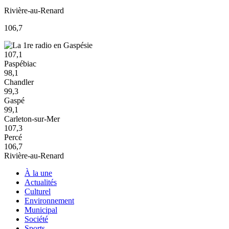
Rivière-au-Renard
106,7
107,1
Paspébiac
98,1
Chandler
99,3
Gaspé
99,1
Carleton-sur-Mer
107,3
Percé
106,7
Rivière-au-Renard
À la une
Actualités
Culturel
Environnement
Municipal
Société
Sports