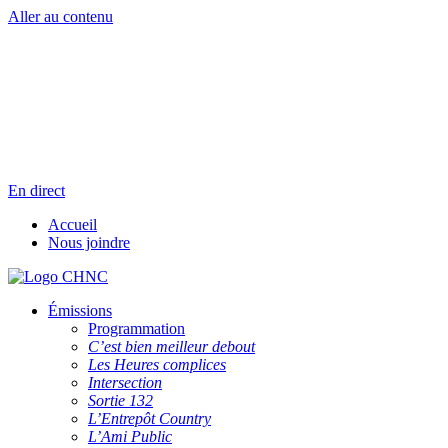
Aller au contenu
Radio en direct
Pause
Liste des dernières chansons
En direct
Accueil
Nous joindre
Émissions
Programmation
C’est bien meilleur debout
Les Heures complices
Intersection
Sortie 132
L’Entrepôt Country
L’Ami Public