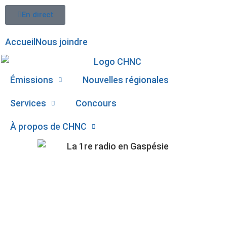
En direct
Accueil
Nous joindre
Émissions
Nouvelles régionales
Services
Concours
À propos de CHNC
107,1
LES MÉDECINS DU
Paspébiac
QUÉBEC CONTINUENT