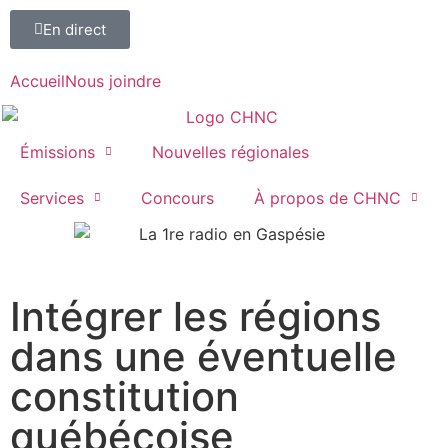
En direct
Accueil
Nous joindre
Émissions
Nouvelles régionales
Services
Concours
À propos de CHNC
107,1
Intégrer les régions
Paspébiac
dans une éventuelle
constitution
québécoise