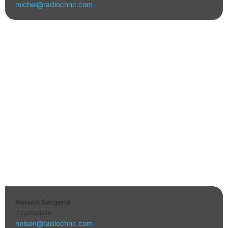
michel@radiochnc.com
Nelson Sergerie
Journaliste
nelson@radiochnc.com