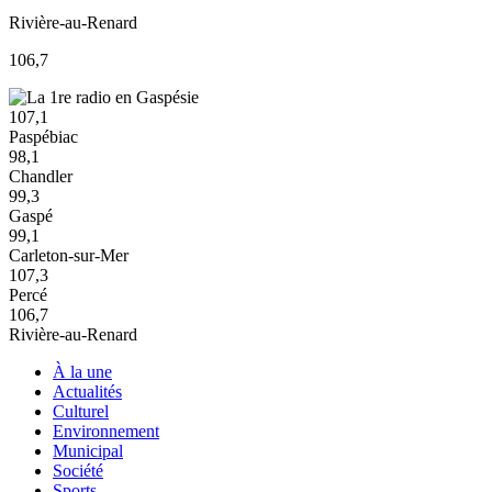
Rivière-au-Renard
106,7
107,1
Paspébiac
98,1
Chandler
99,3
Gaspé
99,1
Carleton-sur-Mer
107,3
Percé
106,7
Rivière-au-Renard
À la une
Actualités
Culturel
Environnement
Municipal
Société
Sports