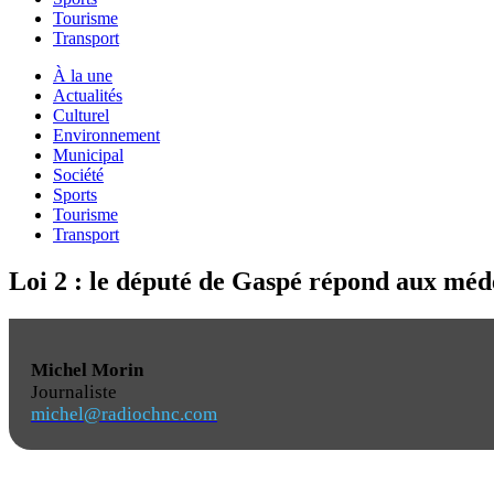
Tourisme
Transport
À la une
Actualités
Culturel
Environnement
Municipal
Société
Sports
Tourisme
Transport
Loi 2 : le député de Gaspé répond aux méd
Michel Morin
Journaliste
michel@radiochnc.com