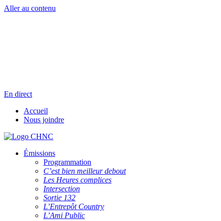
Aller au contenu
Radio en direct
Pause
Liste des dernières chansons
En direct
Accueil
Nous joindre
Émissions
Programmation
C’est bien meilleur debout
Les Heures complices
Intersection
Sortie 132
L’Entrepôt Country
L’Ami Public