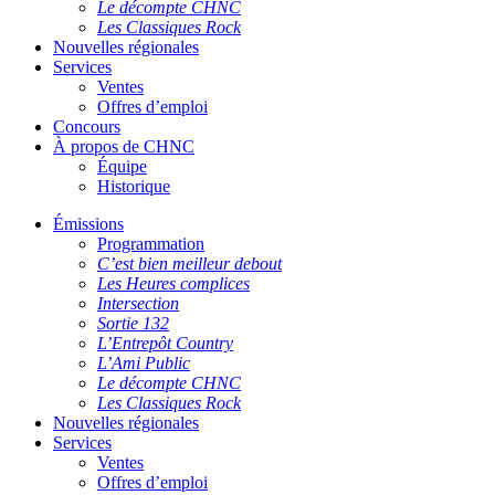
Le décompte CHNC
Les Classiques Rock
Nouvelles régionales
Services
Ventes
Offres d’emploi
Concours
À propos de CHNC
Équipe
Historique
Émissions
Programmation
C’est bien meilleur debout
Les Heures complices
Intersection
Sortie 132
L’Entrepôt Country
L’Ami Public
Le décompte CHNC
Les Classiques Rock
Nouvelles régionales
Services
Ventes
Offres d’emploi