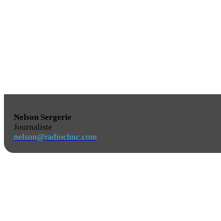
Nelson Sergerie
Journaliste
nelson@radiochnc.com