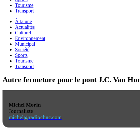
Tourisme
Transport
À la une
Actualités
Culturel
Environnement
Municipal
Société
Sports
Tourisme
Transport
Autre fermeture pour le pont J.C. Van Ho
Michel Morin
Journaliste
michel@radiochnc.com