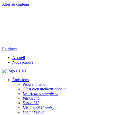
Aller au contenu
Radio en direct
Pause
Liste des dernières chansons
En direct
Accueil
Nous joindre
Émissions
Programmation
C’est bien meilleur debout
Les Heures complices
Intersection
Sortie 132
L’Entrepôt Country
L’Ami Public