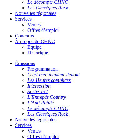
Le décompte CHNC
Les Classiques Rock
Nouvelles régionales
Services
Ventes
Offres d’emploi
Concours
À propos de CHNC
Équipe
Historique
Émissions
Programmation
C’est bien meilleur debout
Les Heures complices
Intersection
Sortie 132
L’Entrepôt Country
L’Ami Public
Le décompte CHNC
Les Classiques Rock
Nouvelles régionales
Services
Ventes
Offres d’emploi