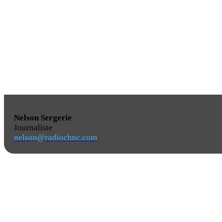
Nelson Sergerie
Journaliste
nelson@radiochnc.com