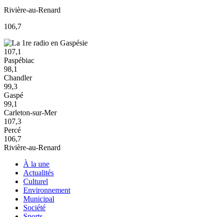
Rivière-au-Renard
106,7
107,1
Paspébiac
98,1
Chandler
99,3
Gaspé
99,1
Carleton-sur-Mer
107,3
Percé
106,7
Rivière-au-Renard
À la une
Actualités
Culturel
Environnement
Municipal
Société
Sports