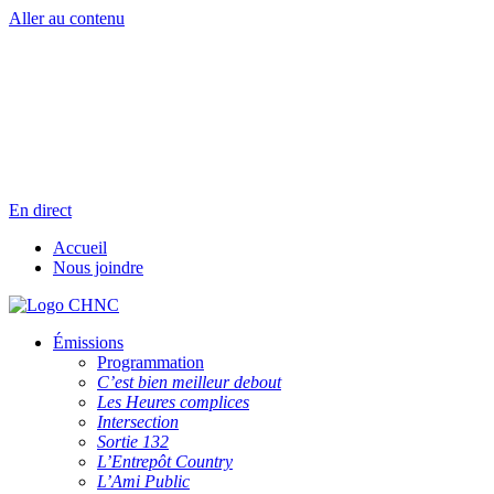
Aller au contenu
Radio en direct
Pause
Liste des dernières chansons
En direct
Accueil
Nous joindre
Émissions
Programmation
C’est bien meilleur debout
Les Heures complices
Intersection
Sortie 132
L’Entrepôt Country
L’Ami Public