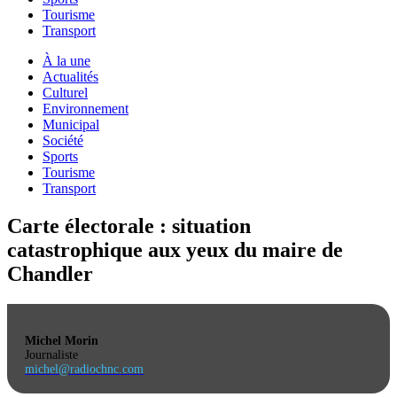
Tourisme
Transport
À la une
Actualités
Culturel
Environnement
Municipal
Société
Sports
Tourisme
Transport
Carte électorale : situation
catastrophique aux yeux du maire de
Chandler
Michel Morin
Journaliste
michel@radiochnc.com