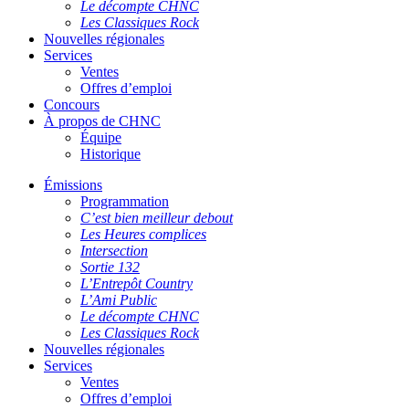
Le décompte CHNC
Les Classiques Rock
Nouvelles régionales
Services
Ventes
Offres d’emploi
Concours
À propos de CHNC
Équipe
Historique
Émissions
Programmation
C’est bien meilleur debout
Les Heures complices
Intersection
Sortie 132
L’Entrepôt Country
L’Ami Public
Le décompte CHNC
Les Classiques Rock
Nouvelles régionales
Services
Ventes
Offres d’emploi