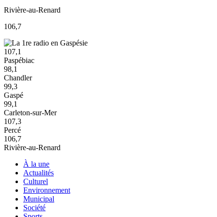
Rivière-au-Renard
106,7
107,1
Paspébiac
98,1
Chandler
99,3
Gaspé
99,1
Carleton-sur-Mer
107,3
Percé
106,7
Rivière-au-Renard
À la une
Actualités
Culturel
Environnement
Municipal
Société
Sports