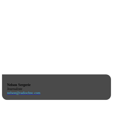
Nelson Sergerie
Journaliste
nelson@radiochnc.com