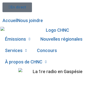
En direct
Accueil
Nous joindre
Émissions
Nouvelles régionales
Services
Concours
À propos de CHNC
107,1
UNE NOUVELLE
Paspébiac
CENTRALE D’ÉNERGIE