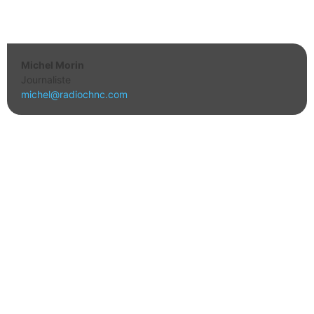
Michel Morin
Journaliste
michel@radiochnc.com