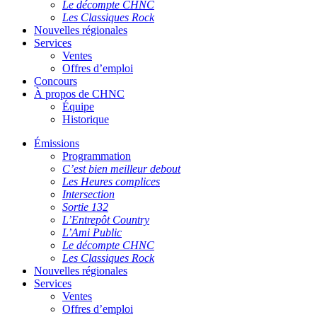
Le décompte CHNC
Les Classiques Rock
Nouvelles régionales
Services
Ventes
Offres d’emploi
Concours
À propos de CHNC
Équipe
Historique
Émissions
Programmation
C’est bien meilleur debout
Les Heures complices
Intersection
Sortie 132
L’Entrepôt Country
L’Ami Public
Le décompte CHNC
Les Classiques Rock
Nouvelles régionales
Services
Ventes
Offres d’emploi