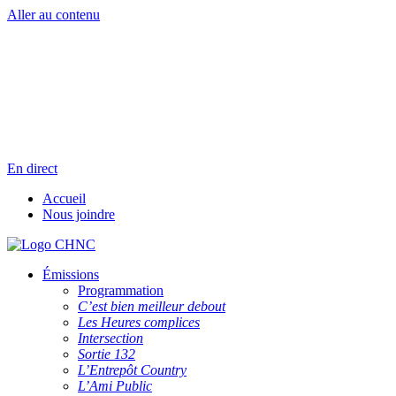
Aller au contenu
Radio en direct
Pause
Liste des dernières chansons
En direct
Accueil
Nous joindre
Émissions
Programmation
C’est bien meilleur debout
Les Heures complices
Intersection
Sortie 132
L’Entrepôt Country
L’Ami Public