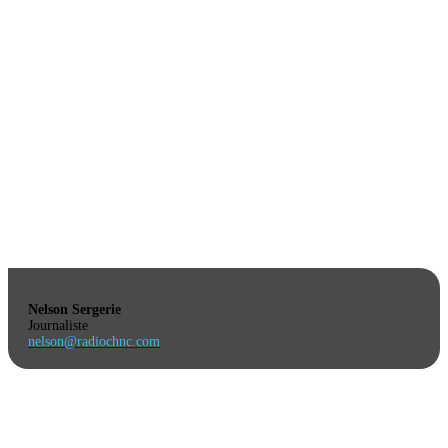
Nelson Sergerie
Journaliste
nelson@radiochnc.com