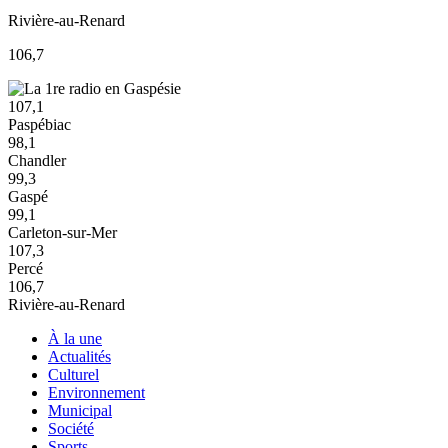
Rivière-au-Renard
106,7
107,1
Paspébiac
98,1
Chandler
99,3
Gaspé
99,1
Carleton-sur-Mer
107,3
Percé
106,7
Rivière-au-Renard
À la une
Actualités
Culturel
Environnement
Municipal
Société
Sports