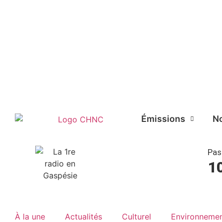
Liste des dernières chansons
Émissions
No
Pas
1
À la une
Actualités
Culturel
Environneme