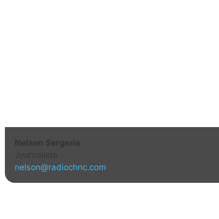
Nelson Sergerie
Journaliste
nelson@radiochnc.com