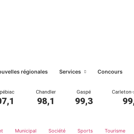
uvelles régionales
Services
Concours
pébiac
Chandler
Gaspé
Carleton-
07,1
98,1
99,3
99
nt
Municipal
Société
Sports
Tourisme