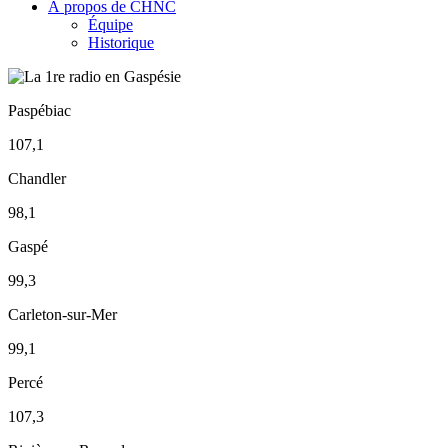
À propos de CHNC
Équipe
Historique
Paspébiac
107,1
Chandler
98,1
Gaspé
99,3
Carleton-sur-Mer
99,1
Percé
107,3