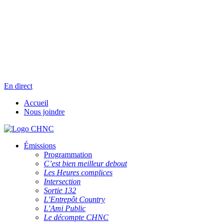
Aller
Radio en direct
au
Pause
contenu
Liste des dernières chansons
En direct
Accueil
Nous joindre
Émissions
Programmation
C’est bien meilleur debout
Les Heures complices
Intersection
Sortie 132
L’Entrepôt Country
L’Ami Public
Le décompte CHNC