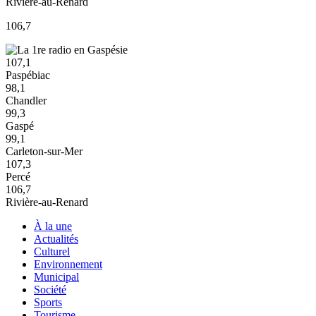
Rivière-au-Renard
106,7
107,1
Paspébiac
98,1
Chandler
99,3
Gaspé
99,1
Carleton-sur-Mer
107,3
Percé
106,7
Rivière-au-Renard
À la une
Actualités
Culturel
Environnement
Municipal
Société
Sports
Tourisme