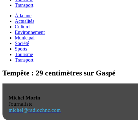
Transport
À la une
Actualités
Culturel
Environnement
Municipal
Société
Sports
Tourisme
Transport
Tempête : 29 centimètres sur Gaspé
Michel Morin
Journaliste
michel@radiochnc.com