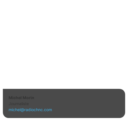
Michel Morin
Journaliste
michel@radiochnc.com