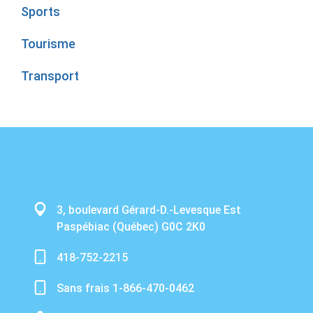
Sports
Tourisme
Transport
3, boulevard Gérard-D.-Levesque Est
Paspébiac (Québec) G0C 2K0
418-752-2215
Sans frais 1-866-470-0462