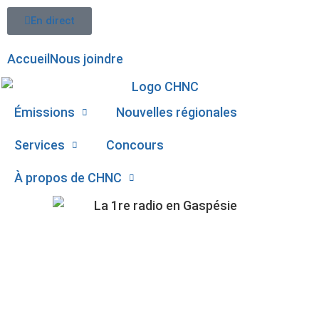
En direct
Accueil
Nous joindre
Émissions
Nouvelles régionales
Services
Concours
À propos de CHNC
107,1
L’APPLICATION
Paspébiac
IMOTONEIGE