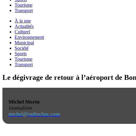
Tourisme
Transport
À la une
Actualités
Culturel
Environnement
Municipal
Société
Sports
Tourisme
Transport
Le dégivrage de retour à l’aéroport de Bo
Michel Morin
Journaliste
michel@radiochnc.com