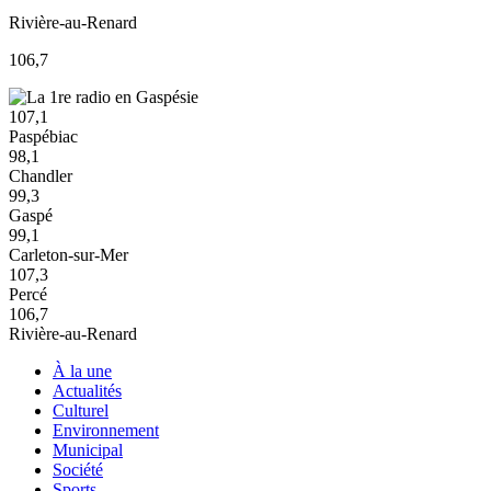
Rivière-au-Renard
106,7
107,1
Paspébiac
98,1
Chandler
99,3
Gaspé
99,1
Carleton-sur-Mer
107,3
Percé
106,7
Rivière-au-Renard
À la une
Actualités
Culturel
Environnement
Municipal
Société
Sports