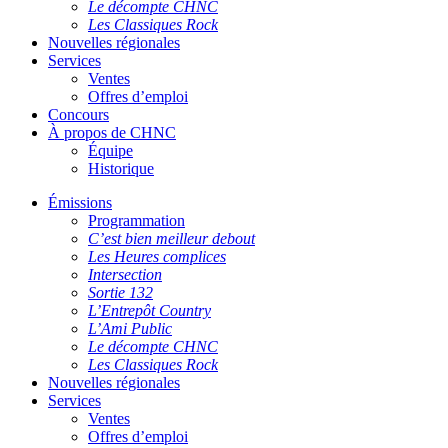
Le décompte CHNC
Les Classiques Rock
Nouvelles régionales
Services
Ventes
Offres d’emploi
Concours
À propos de CHNC
Équipe
Historique
Émissions
Programmation
C’est bien meilleur debout
Les Heures complices
Intersection
Sortie 132
L’Entrepôt Country
L’Ami Public
Le décompte CHNC
Les Classiques Rock
Nouvelles régionales
Services
Ventes
Offres d’emploi