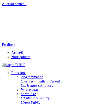
Aller au contenu
Radio en direct
Pause
Liste des dernières chansons
En direct
Accueil
Nous joindre
Émissions
Programmation
C’est bien meilleur debout
Les Heures complices
Intersection
Sortie 132
L’Entrepôt Country
L’Ami Public