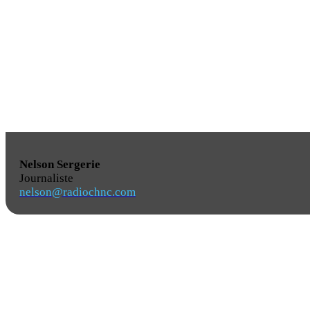
Nelson Sergerie
Journaliste
nelson@radiochnc.com