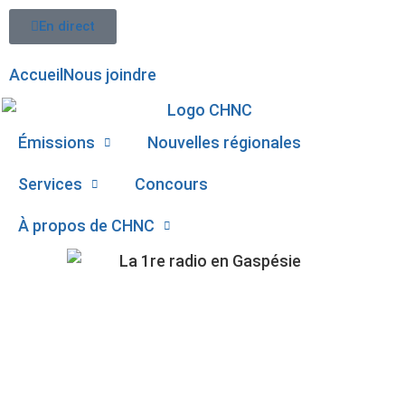
En direct
Accueil
Nous joindre
Émissions
Nouvelles régionales
Services
Concours
À propos de CHNC
107,1
DES DOMMAGES
Paspébiac
IMPORTANTS À