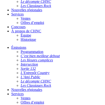
Le décompte CHNC
Les Classiques Rock
Nouvelles régionales
Services
Ventes
Offres d’emploi
Concours
À propos de CHNC
Équipe
Historique
Émissions
Programmation
C’est bien meilleur debout
Les Heures complices
Intersection
Sortie 132
L’Entrepôt Country
L’Ami Public
Le décompte CHNC
Les Classiques Rock
Nouvelles régionales
Services
Ventes
Offres d’emploi