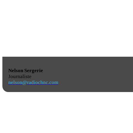
Nelson Sergerie
Journaliste
nelson@radiochnc.com