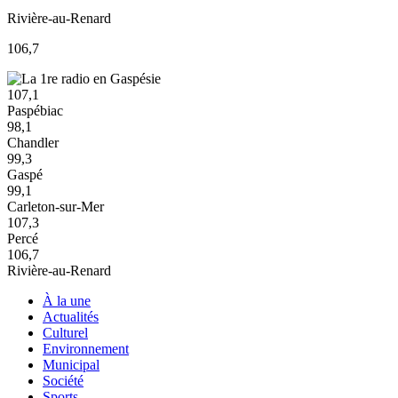
Rivière-au-Renard
106,7
107,1
Paspébiac
98,1
Chandler
99,3
Gaspé
99,1
Carleton-sur-Mer
107,3
Percé
106,7
Rivière-au-Renard
À la une
Actualités
Culturel
Environnement
Municipal
Société
Sports