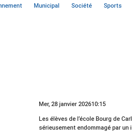
onnement
Municipal
Société
Sports
 DU BOURG
OCALISÉS À
NT-PAUL DE 
Mer, 28 janvier 2026
10:15
Les élèves de l’école Bourg de Car
sérieusement endommagé par un in