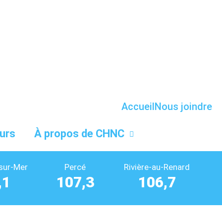
Accueil
Nous joindre
urs
À propos de CHNC
sur-Mer
Percé
Rivière-au-Renard
,1
107,3
106,7