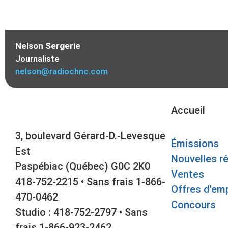
Nelson Sergerie
Journaliste
nelson@radiochnc.com
Accueil
3, boulevard Gérard-D.-Levesque
Émissions
Est
Nouvelles r
Paspébiac (Québec) G0C 2K0
Ventes
418-752-2215 • Sans frais 1-866-
Offres d'emp
470-0462
Concours
Studio : 418-752-2797 • Sans
frais 1-866-923-2462