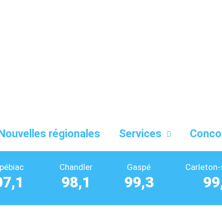
Nouvelles régionales
Services
Conco
pébiac
Chandler
Gaspé
Carleton-
07,1
98,1
99,3
99