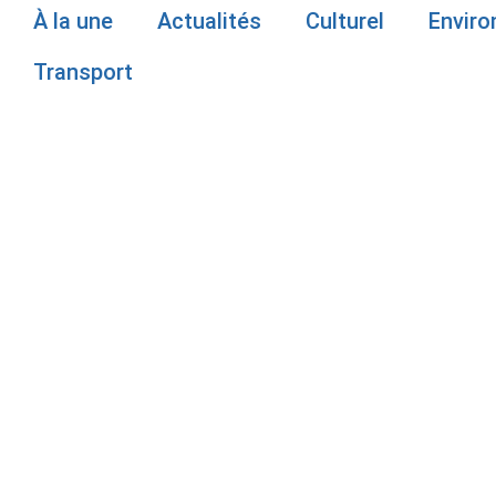
À la une
Actualités
Culturel
Envir
Transport
LES ÉLÈVES
SERONT REL
L’ÉCOLE SAI