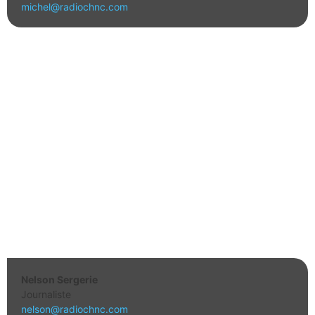
michel@radiochnc.com
Nelson Sergerie
Journaliste
nelson@radiochnc.com