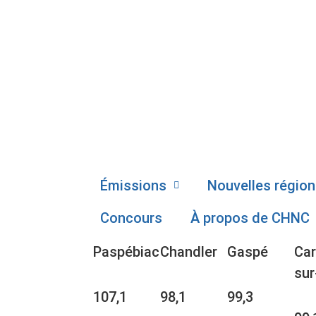
Émissions
Nouvelles région
Concours
À propos de CHNC
Paspébiac
Chandler
Gaspé
Car
sur
107,1
98,1
99,3