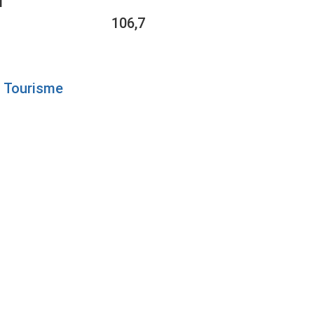
1
106,7
Tourisme
ANS DE
R DES