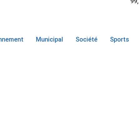
99,
onnement
Municipal
Société
Sports
LEIGH, 83 
ARRÊTÉ POU
XUELS