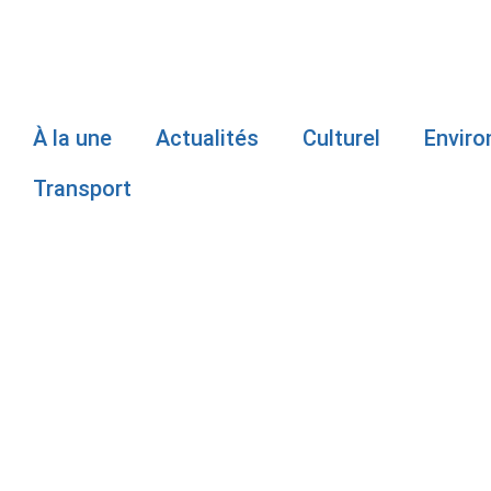
À la une
Actualités
Culturel
Envir
Transport
GORDON WAD
CHANDLER, 
CRIMES SE