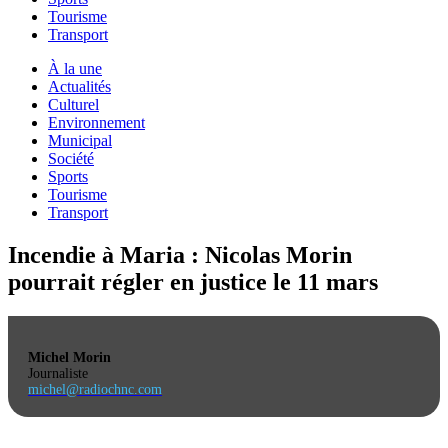
Tourisme
Transport
À la une
Actualités
Culturel
Environnement
Municipal
Société
Sports
Tourisme
Transport
Incendie à Maria : Nicolas Morin
pourrait régler en justice le 11 mars
Michel Morin
Journaliste
michel@radiochnc.com