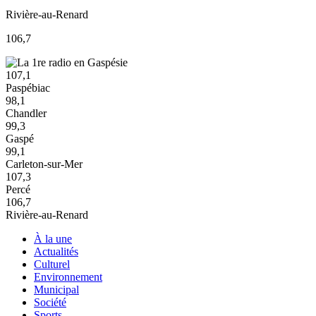
Rivière-au-Renard
106,7
107,1
Paspébiac
98,1
Chandler
99,3
Gaspé
99,1
Carleton-sur-Mer
107,3
Percé
106,7
Rivière-au-Renard
À la une
Actualités
Culturel
Environnement
Municipal
Société
Sports