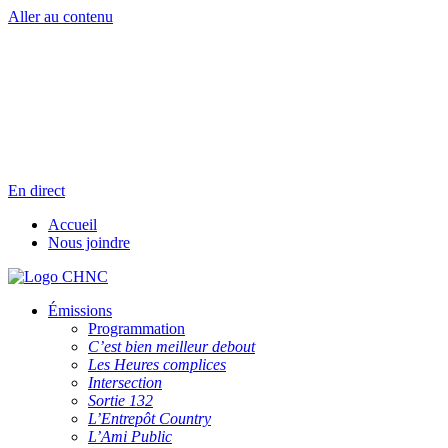
Aller au contenu
Radio en direct
Pause
Liste des dernières chansons
En direct
Accueil
Nous joindre
Émissions
Programmation
C’est bien meilleur debout
Les Heures complices
Intersection
Sortie 132
L’Entrepôt Country
L’Ami Public