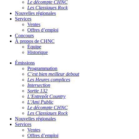
Le décompte CHNC
Les Classiques Rock
Nouvelles régionales
Services
Ventes
Offres d’emploi
Concours
À propos de CHNC
Équipe
Historique
Émissions
Programmation
C’est bien meilleur debout
Les Heures complices
Intersection
Sortie 132
L’Entrepôt Country
L’Ami Public
Le décompte CHNC
Les Classiques Rock
Nouvelles régionales
Services
Ventes
Offres d’emploi