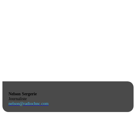
Nelson Sergerie
Journaliste
nelson@radiochnc.com