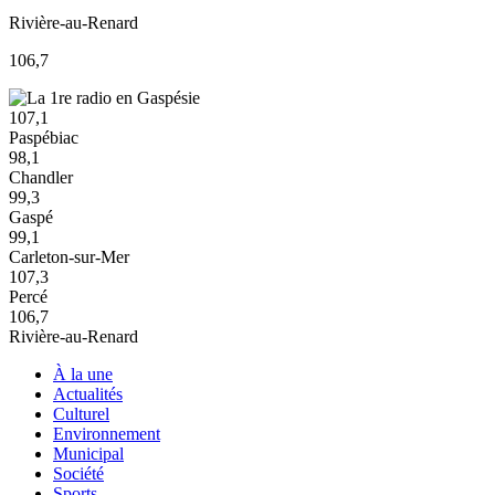
Rivière-au-Renard
106,7
107,1
Paspébiac
98,1
Chandler
99,3
Gaspé
99,1
Carleton-sur-Mer
107,3
Percé
106,7
Rivière-au-Renard
À la une
Actualités
Culturel
Environnement
Municipal
Société
Sports