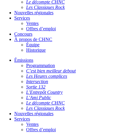
Le décompte CHNC
Les Classiques Rock
Nouvelles régionales
Services
Ventes
Offres d’emploi
Concours
À propos de CHNC
Équipe
Historique
Émissions
Programmation
C’est bien meilleur debout
Les Heures complices
Intersection
Sortie 132
L’Entrepôt Country
L’Ami Public
Le décompte CHNC
Les Classiques Rock
Nouvelles régionales
Services
Ventes
Offres d’emploi