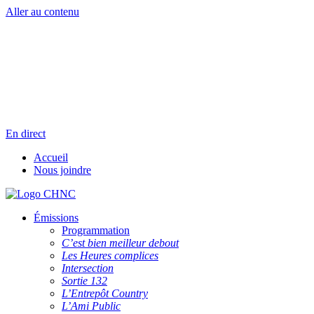
Aller au contenu
Radio en direct
Pause
Liste des dernières chansons
En direct
Accueil
Nous joindre
Émissions
Programmation
C’est bien meilleur debout
Les Heures complices
Intersection
Sortie 132
L’Entrepôt Country
L’Ami Public