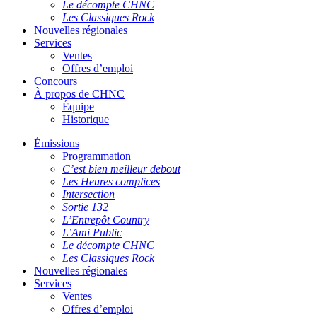
Le décompte CHNC
Les Classiques Rock
Nouvelles régionales
Services
Ventes
Offres d’emploi
Concours
À propos de CHNC
Équipe
Historique
Émissions
Programmation
C’est bien meilleur debout
Les Heures complices
Intersection
Sortie 132
L’Entrepôt Country
L’Ami Public
Le décompte CHNC
Les Classiques Rock
Nouvelles régionales
Services
Ventes
Offres d’emploi