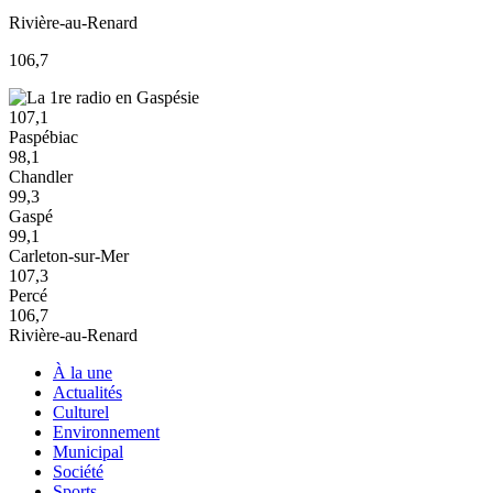
Rivière-au-Renard
106,7
107,1
Paspébiac
98,1
Chandler
99,3
Gaspé
99,1
Carleton-sur-Mer
107,3
Percé
106,7
Rivière-au-Renard
À la une
Actualités
Culturel
Environnement
Municipal
Société
Sports