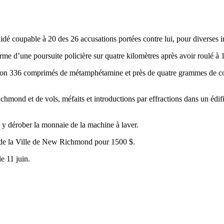
é coupable à 20 des 26 accusations portées contre lui, pour diverses in
terme d’une poursuite policière sur quatre kilomètres après avoir roulé
ion 336 comprimés de métamphétamine et près de quatre grammes de coca
mond et de vols, méfaits et introductions par effractions dans un édific
ur y dérober la monnaie de la machine à laver.
de la Ville de New Richmond pour 1500 $.
e 11 juin.