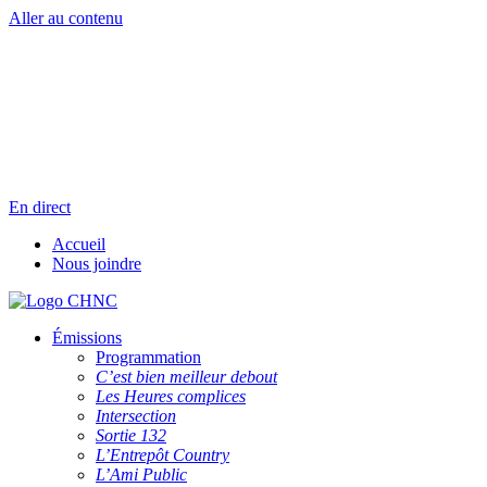
Aller au contenu
Radio en direct
Pause
Liste des dernières chansons
En direct
Accueil
Nous joindre
Émissions
Programmation
C’est bien meilleur debout
Les Heures complices
Intersection
Sortie 132
L’Entrepôt Country
L’Ami Public