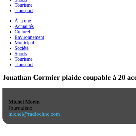
Tourisme
Transport
À la une
Actualités
Culturel
Environnement
Municipal
Société
Sports
Tourisme
Transport
Jonathan Cormier plaide coupable à 20 ac
Michel Morin
Journaliste
michel@radiochnc.com