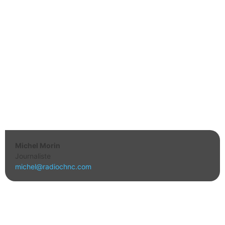
Michel Morin
Journaliste
michel@radiochnc.com