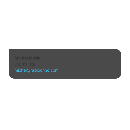
Michel Morin
Journaliste
michel@radiochnc.com