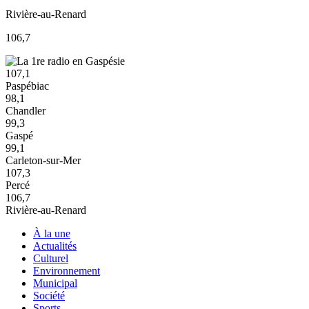
Rivière-au-Renard
106,7
107,1
Paspébiac
98,1
Chandler
99,3
Gaspé
99,1
Carleton-sur-Mer
107,3
Percé
106,7
Rivière-au-Renard
À la une
Actualités
Culturel
Environnement
Municipal
Société
Sports