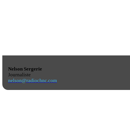
Nelson Sergerie
Journaliste
nelson@radiochnc.com