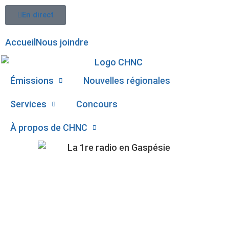
En direct
Accueil
Nous joindre
Émissions
Nouvelles régionales
Services
Concours
À propos de CHNC
107,1
UN VÉHICULE
Paspébiac
INCENDIÉ À PORT-