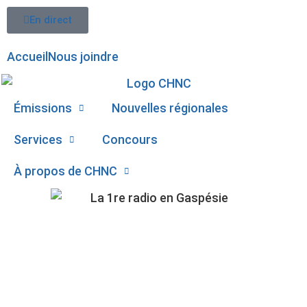
En direct
Accueil
Nous joindre
Émissions
Nouvelles régionales
Services
Concours
À propos de CHNC
107,1
CARTE ÉLECTORALE :
Paspébiac
LE PQ NE COMPREND