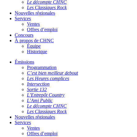
Le décompte CHNC
Les Classiques Rock
Nouvelles régionales
Services
Ventes
Offres d’emploi
Concours
À propos de CHNC
Équipe
Historique
Émissions
Programmation
C’est bien meilleur debout
Les Heures complices
Intersection
Sortie 132
L’Entrepôt Country
L’Ami Public
Le décompte CHNC
Les Classiques Rock
Nouvelles régionales
Services
Ventes
Offres d’emploi