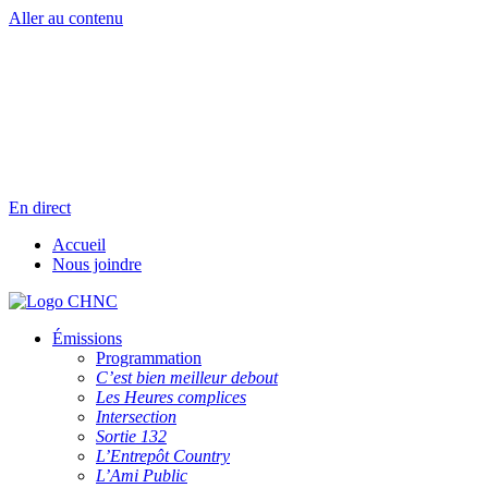
Aller au contenu
Radio en direct
Pause
Liste des dernières chansons
En direct
Accueil
Nous joindre
Émissions
Programmation
C’est bien meilleur debout
Les Heures complices
Intersection
Sortie 132
L’Entrepôt Country
L’Ami Public