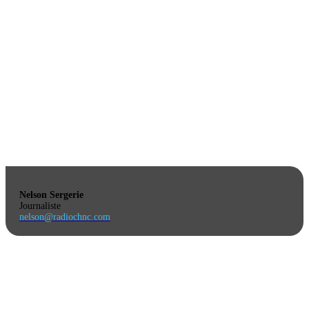
Nelson Sergerie
Journaliste
nelson@radiochnc.com