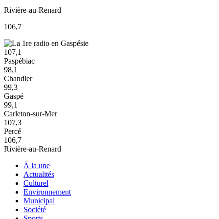
Rivière-au-Renard
106,7
107,1
Paspébiac
98,1
Chandler
99,3
Gaspé
99,1
Carleton-sur-Mer
107,3
Percé
106,7
Rivière-au-Renard
À la une
Actualités
Culturel
Environnement
Municipal
Société
Sports