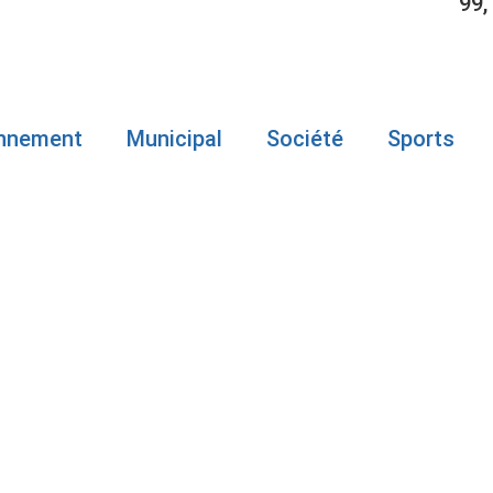
99,
onnement
Municipal
Société
Sports
TORALE : LE
ENT CHERC
LE VOIE PO