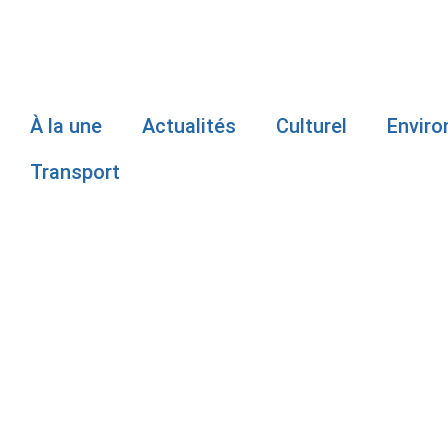
À la une
Actualités
Culturel
Envir
Transport
CARTE ÉLEC
GOUVERNEM
UNE NOUVEL