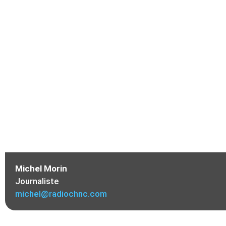
PROTÉGER L
Michel Morin
Journaliste
michel@radiochnc.com