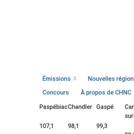
Émissions
Nouvelles région
Concours
À propos de CHNC
Paspébiac
Chandler
Gaspé
Car
sur
107,1
98,1
99,3