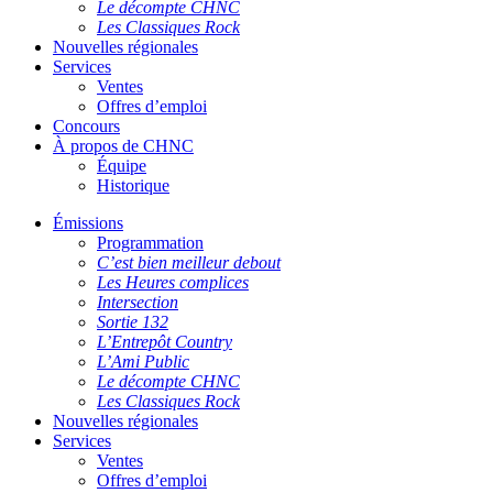
Le décompte CHNC
Les Classiques Rock
Nouvelles régionales
Services
Ventes
Offres d’emploi
Concours
À propos de CHNC
Équipe
Historique
Émissions
Programmation
C’est bien meilleur debout
Les Heures complices
Intersection
Sortie 132
L’Entrepôt Country
L’Ami Public
Le décompte CHNC
Les Classiques Rock
Nouvelles régionales
Services
Ventes
Offres d’emploi