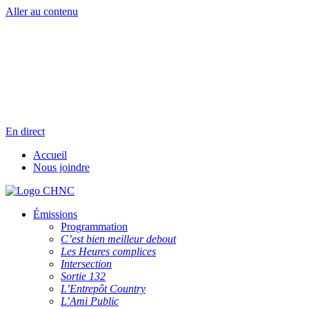
Aller au contenu
Radio en direct
Pause
Liste des dernières chansons
En direct
Accueil
Nous joindre
Émissions
Programmation
C’est bien meilleur debout
Les Heures complices
Intersection
Sortie 132
L’Entrepôt Country
L’Ami Public