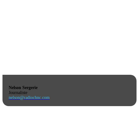
Nelson Sergerie
Journaliste
nelson@radiochnc.com