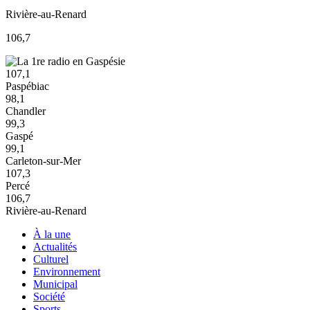
Rivière-au-Renard
106,7
107,1
Paspébiac
98,1
Chandler
99,3
Gaspé
99,1
Carleton-sur-Mer
107,3
Percé
106,7
Rivière-au-Renard
À la une
Actualités
Culturel
Environnement
Municipal
Société
Sports