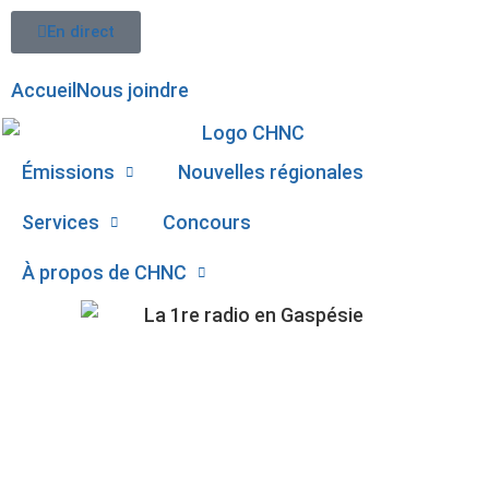
En direct
Accueil
Nous joindre
Émissions
Nouvelles régionales
Services
Concours
À propos de CHNC
107,1
COÛT DES INTRANTS :
Paspébiac
UNE POSSIBLE AIDE