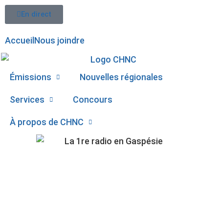
En direct
Accueil
Nous joindre
Émissions
Nouvelles régionales
Services
Concours
À propos de CHNC
107,1
GRAND EXCÈS DE
Paspébiac
VITESSE À CHANDLER