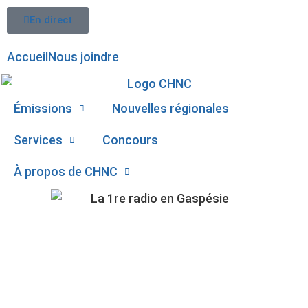
En direct
Accueil
Nous joindre
Émissions
Nouvelles régionales
Services
Concours
À propos de CHNC
107,1
UNE PHASE 2 POUR
Paspébiac
LOGEMENTS HAN À