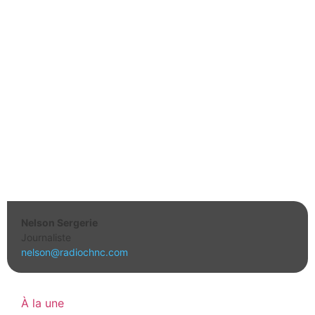
Nelson Sergerie
Journaliste
nelson@radiochnc.com
À la une