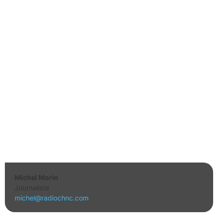
Michel Morin
Journaliste
michel@radiochnc.com