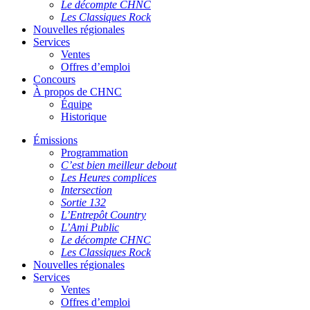
Le décompte CHNC
Les Classiques Rock
Nouvelles régionales
Services
Ventes
Offres d’emploi
Concours
À propos de CHNC
Équipe
Historique
Émissions
Programmation
C’est bien meilleur debout
Les Heures complices
Intersection
Sortie 132
L’Entrepôt Country
L’Ami Public
Le décompte CHNC
Les Classiques Rock
Nouvelles régionales
Services
Ventes
Offres d’emploi