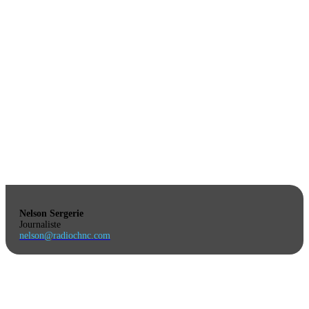
Nelson Sergerie
Journaliste
nelson@radiochnc.com