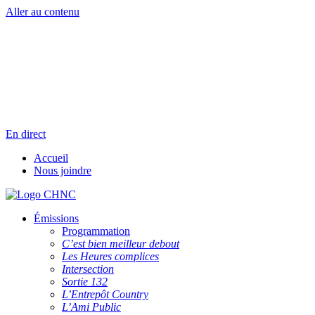
Aller au contenu
Radio en direct
Pause
Liste des dernières chansons
En direct
Accueil
Nous joindre
Émissions
Programmation
C’est bien meilleur debout
Les Heures complices
Intersection
Sortie 132
L’Entrepôt Country
L’Ami Public