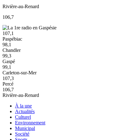
Rivière-au-Renard
106,7
107,1
Paspébiac
98,1
Chandler
99,3
Gaspé
99,1
Carleton-sur-Mer
107,3
Percé
106,7
Rivière-au-Renard
À la une
Actualités
Culturel
Environnement
Municipal
Société
Sports