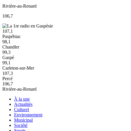
Rivière-au-Renard
106,7
107,1
Paspébiac
98,1
Chandler
99,3
Gaspé
99,1
Carleton-sur-Mer
107,3
Percé
106,7
Rivière-au-Renard
À la une
Actualités
Culturel
Environnement
Municipal
Société
Sports