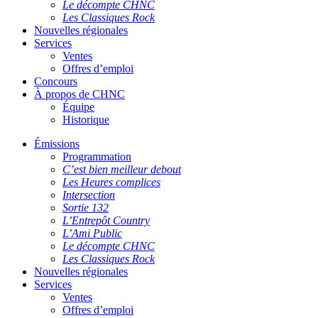
Le décompte CHNC
Les Classiques Rock
Nouvelles régionales
Services
Ventes
Offres d’emploi
Concours
À propos de CHNC
Équipe
Historique
Émissions
Programmation
C’est bien meilleur debout
Les Heures complices
Intersection
Sortie 132
L’Entrepôt Country
L’Ami Public
Le décompte CHNC
Les Classiques Rock
Nouvelles régionales
Services
Ventes
Offres d’emploi