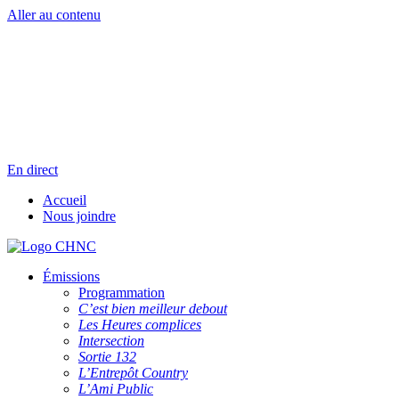
Aller au contenu
Radio en direct
Pause
Liste des dernières chansons
En direct
Accueil
Nous joindre
Émissions
Programmation
C’est bien meilleur debout
Les Heures complices
Intersection
Sortie 132
L’Entrepôt Country
L’Ami Public