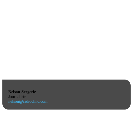
Nelson Sergerie
Journaliste
nelson@radiochnc.com