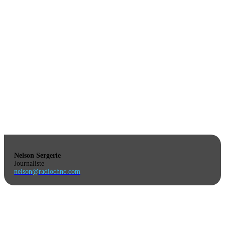
Nelson Sergerie
Journaliste
nelson@radiochnc.com