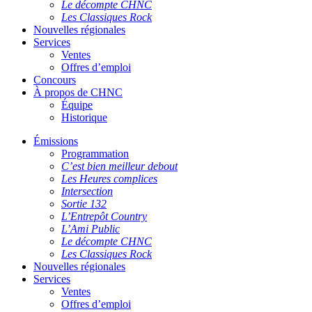
Le décompte CHNC
Les Classiques Rock
Nouvelles régionales
Services
Ventes
Offres d’emploi
Concours
À propos de CHNC
Équipe
Historique
Émissions
Programmation
C’est bien meilleur debout
Les Heures complices
Intersection
Sortie 132
L’Entrepôt Country
L’Ami Public
Le décompte CHNC
Les Classiques Rock
Nouvelles régionales
Services
Ventes
Offres d’emploi