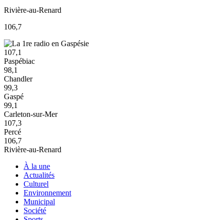
Rivière-au-Renard
106,7
107,1
Paspébiac
98,1
Chandler
99,3
Gaspé
99,1
Carleton-sur-Mer
107,3
Percé
106,7
Rivière-au-Renard
À la une
Actualités
Culturel
Environnement
Municipal
Société
Sports