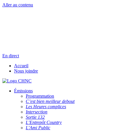
Aller au contenu
Radio en direct
Pause
Liste des dernières chansons
En direct
Accueil
Nous joindre
Émissions
Programmation
C’est bien meilleur debout
Les Heures complices
Intersection
Sortie 132
L’Entrepôt Country
L’Ami Public