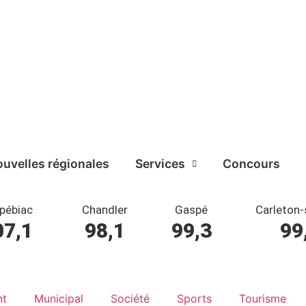
uvelles régionales
Services
Concours
pébiac
Chandler
Gaspé
Carleton-
07,1
98,1
99,3
99
nt
Municipal
Société
Sports
Tourisme