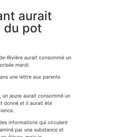
nt aurait
 du pot
nde-Rivière aurait consommé un
risée mardi.
 dans une lettre aux parents
s, un jeune aurait consommé un
t donné et il aurait été
cience.
des informations qui circulent
taminé par une substance et
rs élèves, mais le