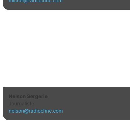
michel@radiochnc.com
Nelson Sergerie
Journaliste
nelson@radiochnc.com