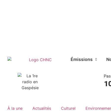
Liste des dernières chansons
Émissions
No
Pas
1
À la une
Actualités
Culturel
Environneme