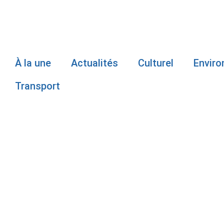
À la une
Actualités
Culturel
Envir
Transport
LA SADC BA
INJECTÉ 1,1
L’ÉCONOMIE