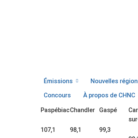
Émissions
Nouvelles région
Concours
À propos de CHNC
Paspébiac
Chandler
Gaspé
Car
sur
107,1
98,1
99,3