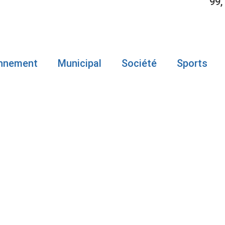
99,
onnement
Municipal
Société
Sports
IE-DES-CHAL
 MILLION $ D