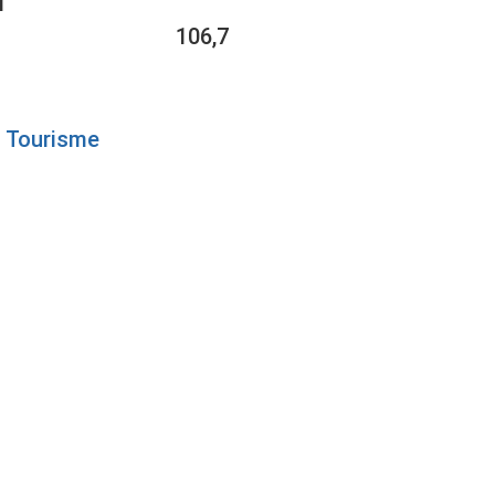
1
106,7
Tourisme
EURS A
ANS