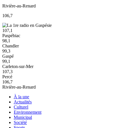
Rivière-au-Renard
106,7
107,1
Paspébiac
98,1
Chandler
99,3
Gaspé
99,1
Carleton-sur-Mer
107,3
Percé
106,7
Rivière-au-Renard
À la une
Actualités
Culturel
Environnement
Municipal
Société
Sports