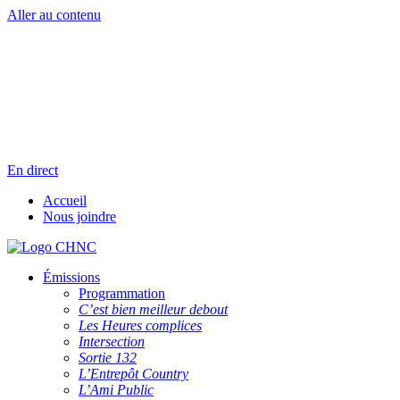
Aller au contenu
Radio en direct
Pause
Liste des dernières chansons
En direct
Accueil
Nous joindre
Émissions
Programmation
C’est bien meilleur debout
Les Heures complices
Intersection
Sortie 132
L’Entrepôt Country
L’Ami Public