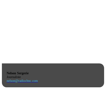
Nelson Sergerie
Journaliste
nelson@radiochnc.com