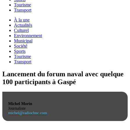
Tourisme
Transport
À la une
Actualités
Culturel
Environnement
Municipal
Société
Sports
Tourisme
Transport
Lancement du forum naval avec quelque
100 participants à Gaspé
Michel Morin
Journaliste
michel@radiochnc.com