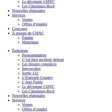
Le décompte CHNC
Les Classiques Rock
Nouvelles régionales
Services
Ventes
Offres d’emploi
Concours
À propos de CHNC
Équipe
Historique
Émissions
Programmation
C’est bien meilleur debout
Les Heures complices
Intersection
Sortie 132
L’Entrepôt Country
L’Ami Public
Le décompte CHNC
Les Classiques Rock
Nouvelles régionales
Services
Ventes
Offres d’emploi